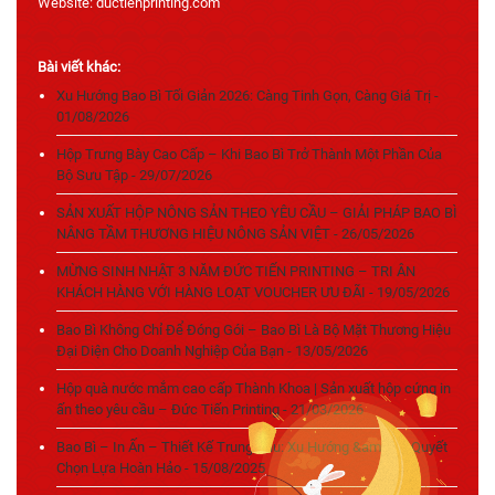
Website: ductienprinting.com
Bài viết khác:
Xu Hướng Bao Bì Tối Giản 2026: Càng Tinh Gọn, Càng Giá Trị -
01/08/2026
Hộp Trưng Bày Cao Cấp – Khi Bao Bì Trở Thành Một Phần Của
Bộ Sưu Tập - 29/07/2026
SẢN XUẤT HỘP NÔNG SẢN THEO YÊU CẦU – GIẢI PHÁP BAO BÌ
NÂNG TẦM THƯƠNG HIỆU NÔNG SẢN VIỆT - 26/05/2026
MỪNG SINH NHẬT 3 NĂM ĐỨC TIẾN PRINTING – TRI ÂN
KHÁCH HÀNG VỚI HÀNG LOẠT VOUCHER ƯU ĐÃI - 19/05/2026
Bao Bì Không Chỉ Để Đóng Gói – Bao Bì Là Bộ Mặt Thương Hiệu
Đại Diện Cho Doanh Nghiệp Của Bạn - 13/05/2026
Hộp quà nước mắm cao cấp Thành Khoa | Sản xuất hộp cứng in
ấn theo yêu cầu – Đức Tiến Printing - 21/03/2026
Bao Bì – In Ấn – Thiết Kế Trung Thu: Xu Hướng &amp; Bí Quyết
Chọn Lựa Hoàn Hảo - 15/08/2025