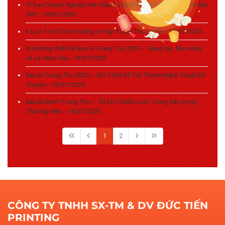
Vì Sao Doanh Nghiệp Nên Đầu Tư Bao Bì Trung Thu Ngay Từ Bây
Giờ? - 18/07/2025
6 Lưu Ý Khi Chọn Xưởng In Hộp Trung Thu Uy Tín - 18/07/2025
Xu hướng thiết kế bao bì Trung Thu 2025 – Sáng tạo, bền vững
và cá nhân hóa - 18/07/2025
Bao bì Trung Thu 2025 – Khi Thiết kế Trở Thành Nghệ Thuật Kể
Chuyện - 18/07/2025
Bao Bì Bánh Trung Thu – Vũ Khí Chiến Lược Trong Xây Dựng
Thương Hiệu - 18/07/2025
1
2
CÔNG TY TNHH SX-TM & DV ĐỨC TIẾN
PRINTING